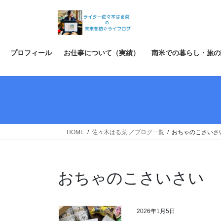
コ
ナ
ン
ビ
テ
ゲ
ン
ー
ツ
シ
プロフィール
お仕事について（実績）
南米での暮らし・旅の
へ
ョ
ス
ン
キ
に
ッ
移
プ
動
HOME
佐々木はる菜 ／ブログ一覧
おちゃのこさいさ
おちゃのこさいさい
2026年1月5日