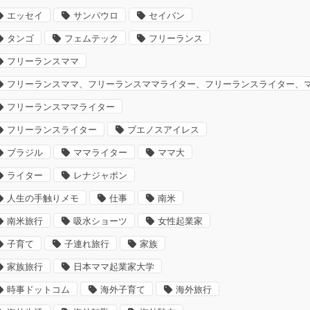
エッセイ
サンパウロ
セイバン
タンゴ
フェムテック
フリーランス
フリーランスママ
フリーランスママ、フリーランスママライター、フリーランスライター、
フリーランスママライター
フリーランスライター
ブエノスアイレス
ブラジル
ママライター
ママ大
ライター
レナジャポン
人生の手触りメモ
仕事
南米
南米旅行
吸水ショーツ
女性起業家
子育て
子連れ旅行
家族
家族旅行
日本ママ起業家大学
時事ドットコム
海外子育て
海外旅行