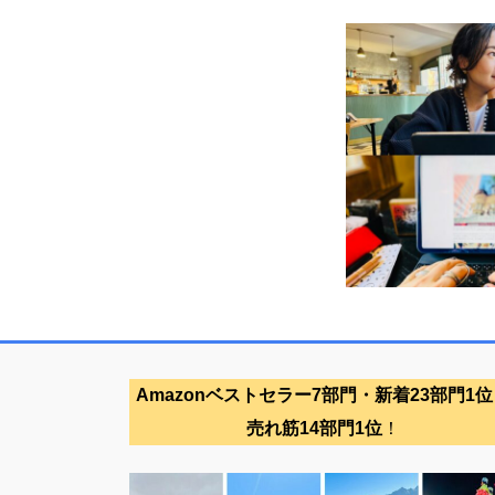
Amazonベストセラー7部門・新着23部門1位
売れ筋14部門1位
！