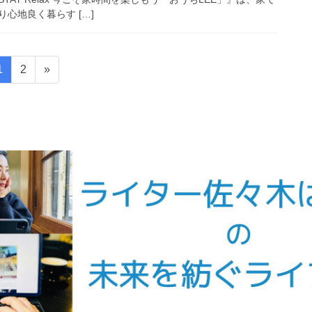
心地良く暮らす […]
固
固
1
2
»
定
定
ペ
ペ
ー
ー
ジ
ジ