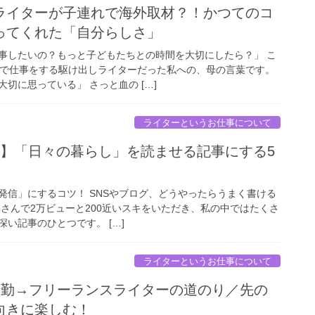
ライターが子連れで海外取材？！かつてのコ
ってくれた「自分らしさ」
事したいの？もっと子どもたちとの時間を大切にしたら？」 こ
きで仕事をする駆け出しライターだった私への、母の言葉です。
切に思っている」 さっと血の […]
ライターというお仕事について
年】「日々の暮らし」を読ませる記事にする5
発信」にするコツ！ SNSやブログ、どうやったらうまく書ける
teさんで2万ビューと200近いスキをいただき、私の中ではたくさ
い記事のひとつです。 […]
ライターというお仕事について
転勤→フリーランスライターの道のり／先の
向きに楽しむ！