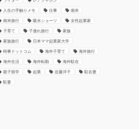
ライター
レナジャポン
人生の手触りメモ
仕事
南米
南米旅行
吸水ショーツ
女性起業家
子育て
子連れ旅行
家族
家族旅行
日本ママ起業家大学
時事ドットコム
海外子育て
海外旅行
海外生活
海外転勤
海外駐在
親子留学
起業
近藤洋子
駐在妻
駐妻