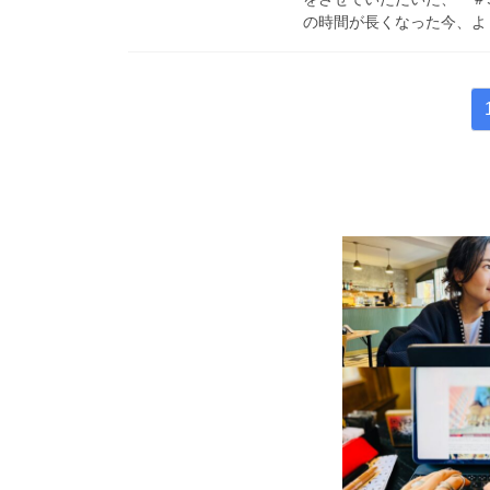
の時間が長くなった今、より
投
稿
の
ペ
ー
ジ
送
り