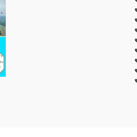
Copyright © ライター 佐々木はる菜の 未来を紡ぐライフログ All Rights Reserved.