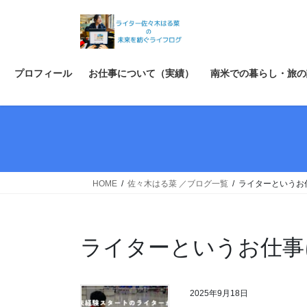
コ
ナ
ン
ビ
テ
ゲ
ン
ー
ツ
シ
プロフィール
お仕事について（実績）
南米での暮らし・旅の
へ
ョ
ス
ン
キ
に
ッ
移
プ
動
HOME
佐々木はる菜 ／ブログ一覧
ライターというお
ライターというお仕事
2025年9月18日