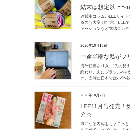
結末は想定以上〜n
連載中コラムがLEEサイト
るのも大変 昨年末、LEE
ァッションなど本誌コンテン
2020年10月16日
中途半端な私がフ
海外転勤ありき、”先の見え
終わり、夫にブラジルへの海
き、当時に日本では小学校の
2020年10月7日
LEE11月号発売
介☆
気になる内容をちょこっと
をさせていただいた、『＃ST