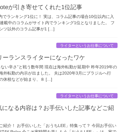
oteが引き寄せてくれた1位記事
内でランキング1位に！ 実は、コラム記事の場合10位以内に入
で連載中のコラムがサイト内でランキング1位となりました。 フ
ツ以外のコラム記事が1 […]
ライターというお仕事について
リーランスライターになったワケ
ない辛さ”と戦う数年間 現在は海外転勤が延期中 昨年2019年の
外転勤の内示が出ました。 夫は2020年3月にブラジルへ行
休校などが始まり、８ […]
ライターというお仕事について
！気になる内容は？お手伝いした記事などご紹
ご紹介！ お手伝いした「おうちLEE」特集って？ 今回お手伝い
AY Relax 今こそ家時間を楽しもう「おうちLEE」』は、家で