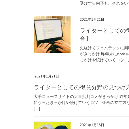
受けする内容も、それをいつ
2021年1月21日
ライターとしての
合】
先駆けてフェムテックに興
がきっかけ 昨年末にnote
っかけや続けていくコツ、企
2021年1月21日
ライターとしての得意分野の見つけ
大手ニュースサイトの大量批判コメがきっかけ 昨年末に
になったきっかけや続けていくコツ、企画の立て方
[…]
2021年1月16日