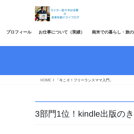
コ
ナ
ン
ビ
テ
ゲ
ン
ー
ツ
シ
プロフィール
お仕事について（実績）
南米での暮らし・旅の
へ
ョ
ス
ン
キ
に
ッ
移
プ
動
HOME
「今こそ！フリーランスママ入門」
3部門1位！kindle出版