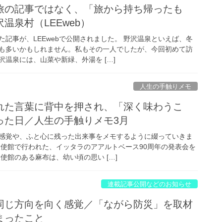
旅の記事ではなく、「旅から持ち帰ったも
温泉村（LEEweb）
記事が、LEEwebで公開されました。 野沢温泉といえば、冬
も多いかもしれません。私もその一人でしたが、今回初めて訪
温泉には、山菜や新緑、外湯を […]
人生の手触りメモ
れた言葉に背中を押され、「深く味わうこ
った日／人生の手触りメモ3月
感覚や、ふと心に残った出来事をメモするように綴っていきま
大使館で行われた、イッタラのアアルトベース90周年の発表会を
使館のある麻布は、幼い頃の思い […]
連載記事公開などのお知らせ
同じ方向を向く感覚／「ながら防災」を取材
まったこと