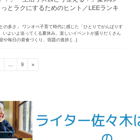
ょっとラクにするためのヒント／LEEランキ
との多さ」 ワンオペ子育て時代に感じた「ひとりでがんばりす
り、いよいよ迫ってくる夏休み。楽しいイベントが盛りだくさん
や毎日の昼食づくり、宿題の進捗 […]
固
固
2
…
9
»
定
定
ペ
ペ
ー
ー
ジ
ジ