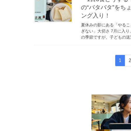
の“バタバタ”をち
ング入り！
夏休みの影にある「やるこ
ぎない」大切さ 7月に入
の季節ですが、子どもの送迎
投
固
1
稿
定
ペ
の
ー
ペ
ジ
ー
ジ
送
り