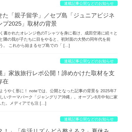
連載記事公開などのお知らせ
せた「親子留学」／セブ島「ジュニアビジネ
プ2025」取材の背景
大きく書かれたオレンジ色のTシャツを身に着け、成田空港に続々と
と隣の我が子たちに目をやると、初対面の大勢の同年代を前
。 これから始まるセブ島での「 […]
連載記事公開などのお知らせ
縄」家族旅行レポ公開！諦めかけた取材を支
存在
うやく形に！ noteでは、公開となった記事の背景を 2025年7
新しいテーマパーク「ジャングリア沖縄」。オープン8月中旬に家
た。メディアでも注 […]
連載記事公開などのお知らせ
る？！」「生活リズムどう整える？」夏休み