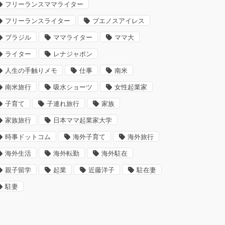
フリーランスママライター
フリーランスライター
ブエノスアイレス
ブラジル
ママライター
ママ大
ライター
レナジャポン
人生の手触りメモ
仕事
南米
南米旅行
吸水ショーツ
女性起業家
子育て
子連れ旅行
家族
家族旅行
日本ママ起業家大学
時事ドットコム
海外子育て
海外旅行
海外生活
海外転勤
海外駐在
親子留学
起業
近藤洋子
駐在妻
駐妻