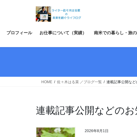
コ
ナ
ン
ビ
テ
ゲ
ン
ー
ツ
シ
プロフィール
お仕事について（実績）
南米での暮らし・旅の
へ
ョ
ス
ン
キ
に
ッ
移
プ
動
HOME
佐々木はる菜 ／ブログ一覧
連載記事公開など
連載記事公開などのお
2026年8月1日