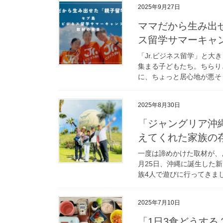
2025年9月27日
ママだから生み出
ス留学サマーキャン
「Jr.ビジネス留学」と
集まる子どもたち。ちらり
に、ちょっと居心地が悪そう
2025年8月30日
「ジャングリア沖
えてくれた家族の
一度は諦めかけた取材が、よ
月25日、沖縄に誕生した
族4人で遊びに行ってきまし
2025年7月10日
「1日3食どうす