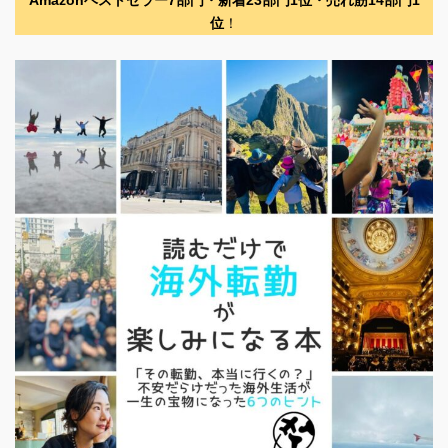
Amazonベストセラー7部門・新着23部門1位・売れ筋14部門1
位
！