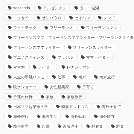
sodasoda
アルゼンチン
ウユニ塩湖
エッセイ
サンパウロ
セイバン
タンゴ
フェムテック
フリーランス
フリーランスママ
フリーランスママ、フリーランスママライター、フリーランスライタ
フリーランスママライター
フリーランスライター
ブエノスアイレス
ブラジル
ママライター
ママ大
ライター
レナジャポン
人生の手触りメモ
仕事
南米
南米旅行
吸水ショーツ
女性起業家
子育て
子連れ旅行
家族
家族旅行
日本ママ起業家大学
時事ドットコム
海外子育て
海外旅行
海外生活
海外転勤
海外駐在
親子留学
起業
近藤洋子
駐在妻
駐妻