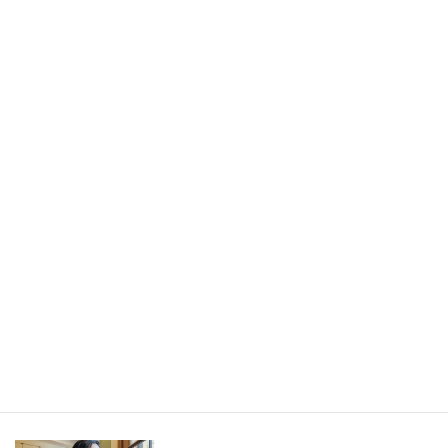
書きたかったのは旅の記事ではなく、「旅から持ち帰ったもの」
／長野県・野沢温泉村（LEEweb）
2026年7月31日
人生の手触りメモ
自分というフィルターを通して世界を見ること／人生の手触りメ
モ7月
2026年7月7日
創作
短編小説『不思議なクリーニング店 ─今日という日をたたむ場所
─』
最新記事一覧 ≫
海外駐在 最新記事
最新記事一覧 ≫