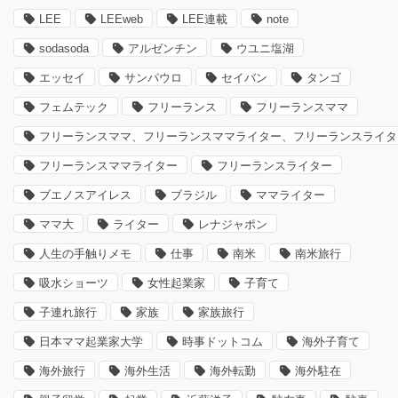
LEE
LEEweb
LEE連載
note
sodasoda
アルゼンチン
ウユニ塩湖
エッセイ
サンパウロ
セイバン
タンゴ
フェムテック
フリーランス
フリーランスママ
フリーランスママ、フリーランスママライター、フリーランスライタ
フリーランスママライター
フリーランスライター
ブエノスアイレス
ブラジル
ママライター
ママ大
ライター
レナジャポン
人生の手触りメモ
仕事
南米
南米旅行
吸水ショーツ
女性起業家
子育て
子連れ旅行
家族
家族旅行
日本ママ起業家大学
時事ドットコム
海外子育て
海外旅行
海外生活
海外転勤
海外駐在