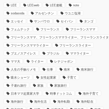
LEE
LEEweb
LEE連載
note
sodasoda
アルゼンチン
ウユニ塩湖
エッセイ
サンパウロ
セイバン
タンゴ
フェムテック
フリーランス
フリーランスママ
フリーランスママ、フリーランスママライター、フリーランスライタ
フリーランスママライター
フリーランスライター
ブエノスアイレス
ブラジル
ママライター
ママ大
ライター
レナジャポン
人生の手触りメモ
仕事
南米
南米旅行
吸水ショーツ
女性起業家
子育て
子連れ旅行
家族
家族旅行
日本ママ起業家大学
時事ドットコム
海外子育て
海外旅行
海外生活
海外転勤
海外駐在