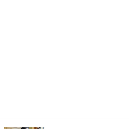
書きたかったのは旅の記事ではなく、「旅から持ち帰ったもの」
／長野県・野沢温泉村（LEEweb）
2026年7月31日
人生の手触りメモ
自分というフィルターを通して世界を見ること／人生の手触りメ
モ7月
2026年7月7日
創作
短編小説『不思議なクリーニング店 ─今日という日をたたむ場所
─』
最新記事一覧 ≫
海外駐在 最新記事
最新記事一覧 ≫