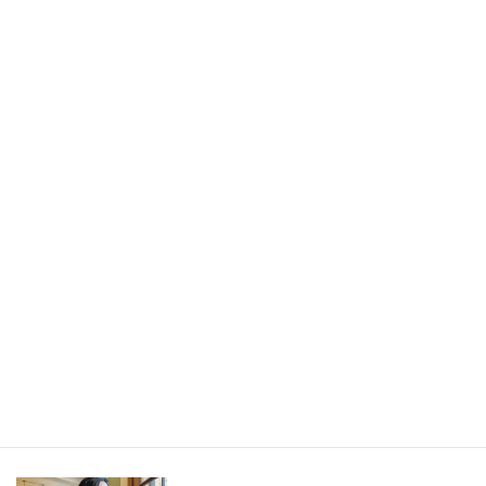
書きたかったのは旅の記事ではなく、「旅から持ち帰ったもの」
／長野県・野沢温泉村（LEEweb）
2026年7月31日
人生の手触りメモ
自分というフィルターを通して世界を見ること／人生の手触りメ
モ7月
2026年7月7日
創作
短編小説『不思議なクリーニング店 ─今日という日をたたむ場所
─』
最新記事一覧 ≫
海外駐在 最新記事
最新記事一覧 ≫