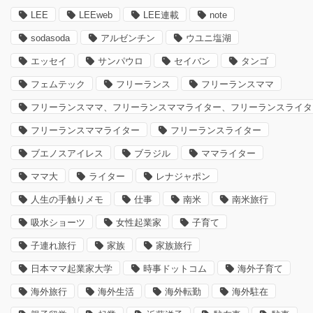
LEE
LEEweb
LEE連載
note
sodasoda
アルゼンチン
ウユニ塩湖
エッセイ
サンパウロ
セイバン
タンゴ
フェムテック
フリーランス
フリーランスママ
フリーランスママ、フリーランスママライター、フリーランスライタ
フリーランスママライター
フリーランスライター
ブエノスアイレス
ブラジル
ママライター
ママ大
ライター
レナジャポン
人生の手触りメモ
仕事
南米
南米旅行
吸水ショーツ
女性起業家
子育て
子連れ旅行
家族
家族旅行
日本ママ起業家大学
時事ドットコム
海外子育て
海外旅行
海外生活
海外転勤
海外駐在