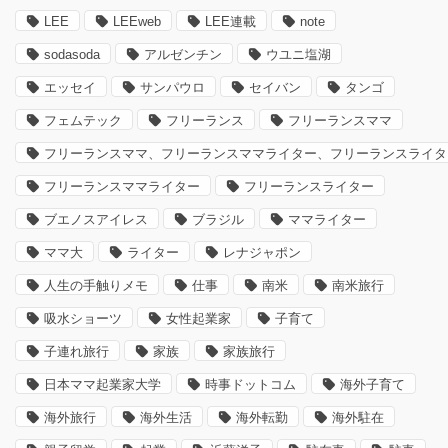
LEE
LEEweb
LEE連載
note
sodasoda
アルゼンチン
ウユニ塩湖
エッセイ
サンパウロ
セイバン
タンゴ
フェムテック
フリーランス
フリーランスママ
フリーランスママ、フリーランスママライター、フリーランスライタ
フリーランスママライター
フリーランスライター
ブエノスアイレス
ブラジル
ママライター
ママ大
ライター
レナジャポン
人生の手触りメモ
仕事
南米
南米旅行
吸水ショーツ
女性起業家
子育て
子連れ旅行
家族
家族旅行
日本ママ起業家大学
時事ドットコム
海外子育て
海外旅行
海外生活
海外転勤
海外駐在