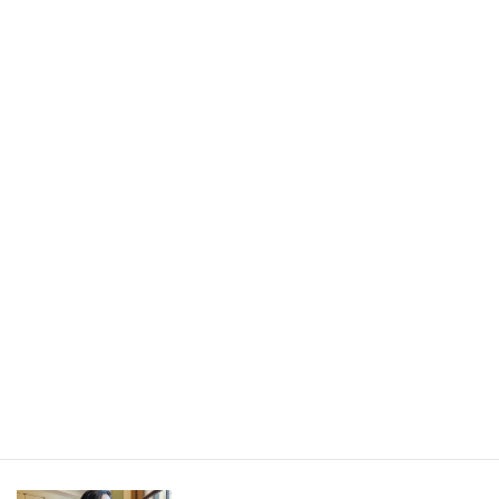
書きたかったのは旅の記事ではなく、「旅から持ち帰ったもの」
／長野県・野沢温泉村（LEEweb）
2026年7月31日
人生の手触りメモ
自分というフィルターを通して世界を見ること／人生の手触りメ
モ7月
2026年7月7日
創作
短編小説『不思議なクリーニング店 ─今日という日をたたむ場所
─』
最新記事一覧 ≫
海外駐在 最新記事
最新記事一覧 ≫