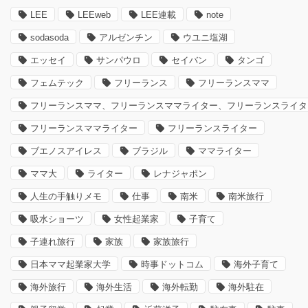
LEE
LEEweb
LEE連載
note
sodasoda
アルゼンチン
ウユニ塩湖
エッセイ
サンパウロ
セイバン
タンゴ
フェムテック
フリーランス
フリーランスママ
フリーランスママ、フリーランスママライター、フリーランスライタ
フリーランスママライター
フリーランスライター
ブエノスアイレス
ブラジル
ママライター
ママ大
ライター
レナジャポン
人生の手触りメモ
仕事
南米
南米旅行
吸水ショーツ
女性起業家
子育て
子連れ旅行
家族
家族旅行
日本ママ起業家大学
時事ドットコム
海外子育て
海外旅行
海外生活
海外転勤
海外駐在