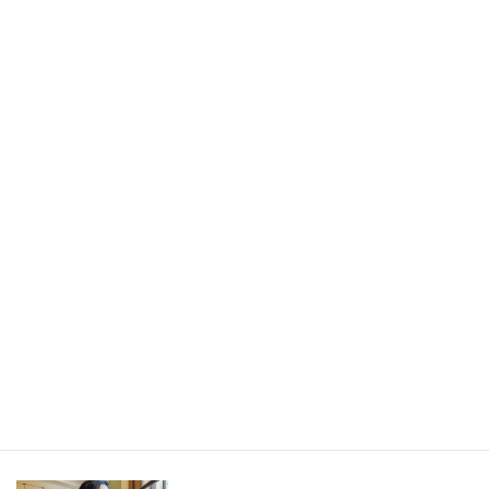
書きたかったのは旅の記事ではなく、「旅から持ち帰ったもの」
／長野県・野沢温泉村（LEEweb）
2026年7月31日
人生の手触りメモ
自分というフィルターを通して世界を見ること／人生の手触りメ
モ7月
2026年7月7日
創作
短編小説『不思議なクリーニング店 ─今日という日をたたむ場所
─』
最新記事一覧 ≫
海外駐在 最新記事
最新記事一覧 ≫