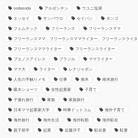
sodasoda
アルゼンチン
ウユニ塩湖
エッセイ
サンパウロ
セイバン
タンゴ
フェムテック
フリーランス
フリーランスママ
フリーランスママ、フリーランスママライター、フリーランスライタ
フリーランスママライター
フリーランスライター
ブエノスアイレス
ブラジル
ママライター
ママ大
ライター
レナジャポン
人生の手触りメモ
仕事
南米
南米旅行
吸水ショーツ
女性起業家
子育て
子連れ旅行
家族
家族旅行
日本ママ起業家大学
時事ドットコム
海外子育て
海外旅行
海外生活
海外転勤
海外駐在
親子留学
起業
近藤洋子
駐在妻
駐妻