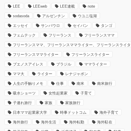
LEE
LEEweb
LEE連載
note
sodasoda
アルゼンチン
ウユニ塩湖
エッセイ
サンパウロ
セイバン
タンゴ
フェムテック
フリーランス
フリーランスママ
フリーランスママ、フリーランスママライター、フリーランスライタ
フリーランスママライター
フリーランスライター
ブエノスアイレス
ブラジル
ママライター
ママ大
ライター
レナジャポン
人生の手触りメモ
仕事
南米
南米旅行
吸水ショーツ
女性起業家
子育て
子連れ旅行
家族
家族旅行
日本ママ起業家大学
時事ドットコム
海外子育て
海外旅行
海外生活
海外転勤
海外駐在