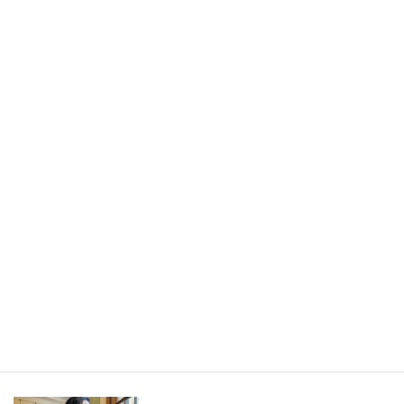
書きたかったのは旅の記事ではなく、「旅から持ち帰ったもの」
／長野県・野沢温泉村（LEEweb）
2026年7月31日
人生の手触りメモ
自分というフィルターを通して世界を見ること／人生の手触りメ
モ7月
2026年7月7日
創作
短編小説『不思議なクリーニング店 ─今日という日をたたむ場所
─』
最新記事一覧 ≫
海外駐在 最新記事
最新記事一覧 ≫