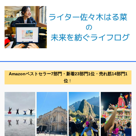
Amazonベストセラー7部門・新着23部門1位・売れ筋14部門1
位
！