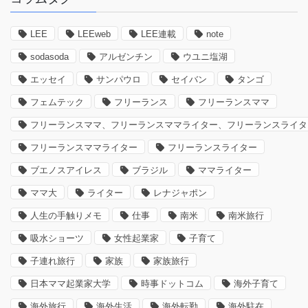
LEE
LEEweb
LEE連載
note
sodasoda
アルゼンチン
ウユニ塩湖
エッセイ
サンパウロ
セイバン
タンゴ
フェムテック
フリーランス
フリーランスママ
フリーランスママ、フリーランスママライター、フリーランスライタ
フリーランスママライター
フリーランスライター
ブエノスアイレス
ブラジル
ママライター
ママ大
ライター
レナジャポン
人生の手触りメモ
仕事
南米
南米旅行
吸水ショーツ
女性起業家
子育て
子連れ旅行
家族
家族旅行
日本ママ起業家大学
時事ドットコム
海外子育て
海外旅行
海外生活
海外転勤
海外駐在