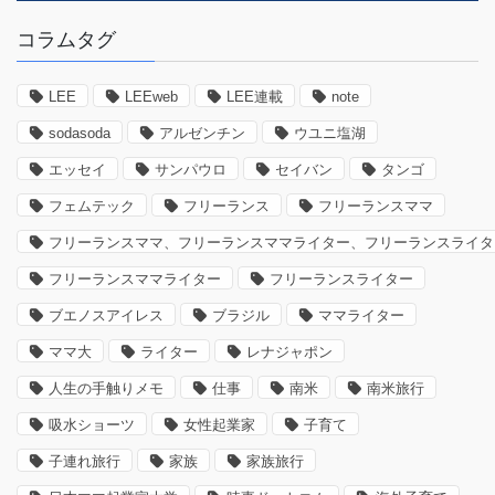
コラムタグ
LEE
LEEweb
LEE連載
note
sodasoda
アルゼンチン
ウユニ塩湖
エッセイ
サンパウロ
セイバン
タンゴ
フェムテック
フリーランス
フリーランスママ
フリーランスママ、フリーランスママライター、フリーランスライタ
フリーランスママライター
フリーランスライター
ブエノスアイレス
ブラジル
ママライター
ママ大
ライター
レナジャポン
人生の手触りメモ
仕事
南米
南米旅行
吸水ショーツ
女性起業家
子育て
子連れ旅行
家族
家族旅行