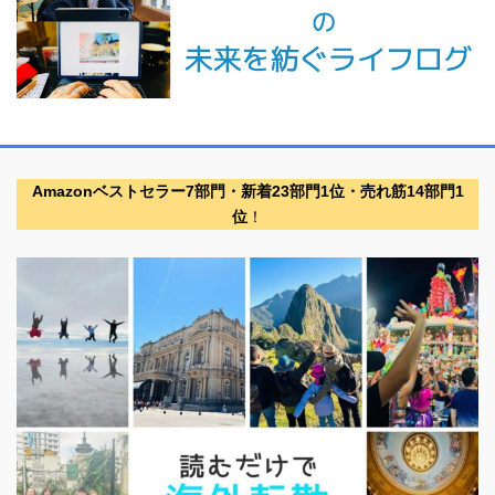
Amazonベストセラー7部門・新着23部門1位・売れ筋14部門1
位
！