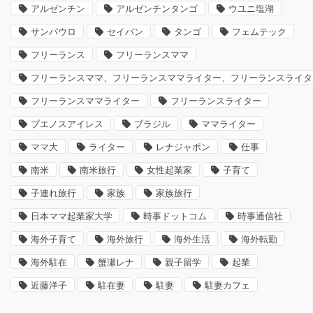
アルゼンチン
アルゼンチンタンゴ
ウユニ塩湖
サンパウロ
セイバン
タンゴ
フェムテック
フリーランス
フリーランスママ
フリーランスママ、フリーランスママライター、フリーランスライタ
フリーランスママライター
フリーランスライター
ブエノスアイレス
ブラジル
ママライター
ママ大
ライター
レナジャポン
仕事
南米
南米旅行
女性起業家
子育て
子連れ旅行
家族
家族旅行
日本ママ起業家大学
時事ドットコム
時事通信社
海外子育て
海外旅行
海外生活
海外転勤
海外駐在
蟹瀬レナ
親子留学
起業
近藤洋子
駐在妻
駐妻
駐妻カフェ