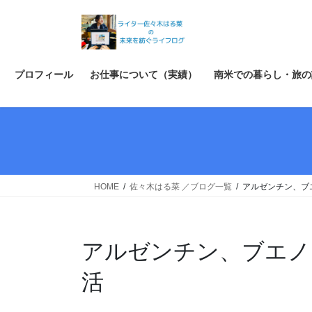
コ
ナ
ン
ビ
テ
ゲ
ン
ー
ツ
シ
プロフィール
お仕事について（実績）
南米での暮らし・旅の
へ
ョ
ス
ン
キ
に
ッ
移
プ
動
HOME
佐々木はる菜 ／ブログ一覧
アルゼンチン、ブ
アルゼンチン、ブエノ
活