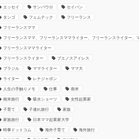
エッセイ
サンパウロ
セイバン
タンゴ
フェムテック
フリーランス
フリーランスママ
フリーランスママ、フリーランスママライター、フリーランスライター、
フリーランスママライター
フリーランスライター
ブエノスアイレス
ブラジル
ママライター
ママ大
ライター
レナジャポン
人生の手触りメモ
仕事
南米
南米旅行
吸水ショーツ
女性起業家
子育て
子連れ旅行
家族
家族旅行
日本ママ起業家大学
時事ドットコム
海外子育て
海外旅行