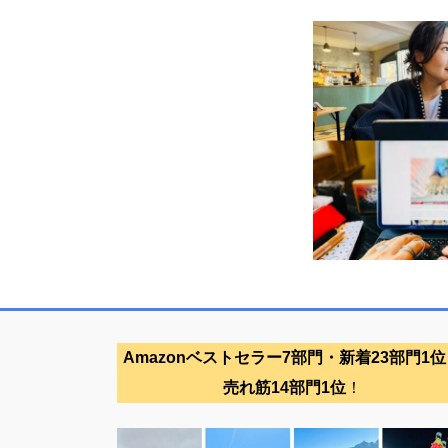
Amazonベストセラー7部門・新着23部門1位
売れ筋14部門1位
！