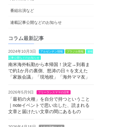
番組出演など
連載記事公開などのお知らせ
コラム最新記事
2024年10月3日
アルゼンチン情報
ブラジル情報
連載
記事公開などのお知らせ
南米海外転勤から本帰国！決定→到着ま
で約1か月の裏側、怒涛の日々を支えた
「家族会議」「現地校」「海外ママ友」
2026年5月9日
フリーランスママの日常
「最初の火種」を自分で持つということ
｜noteイベントで思い出した、読まれる
文章と届けたい文章の間にあるもの
2026年4月15日
人生の手触りメモ