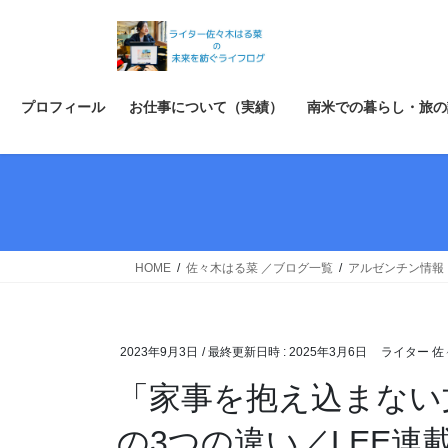
コ
ナ
ン
ビ
テ
ゲ
ン
ー
ツ
シ
プロフィール
お仕事について（実績）
南米での暮らし・旅の
へ
ョ
ス
ン
キ
に
ッ
移
プ
動
HOME
佐々木はる菜 ／ブログ一覧
アルゼンチン情報
2023年9月3日
/ 最終更新日時 :
2025年3月6日
ライター 佐
「家事を抱え込まない
の3つの違い／LEE連