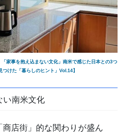
！「家事を抱え込まない文化」南米で感じた日本との3つ
つけた「暮らしのヒント」Vol.14】
ない南米文化
「商店街」的な関わりが盛ん