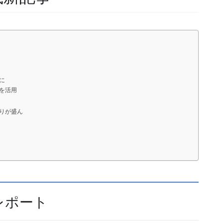
に
を活用
りが盛ん
レポート