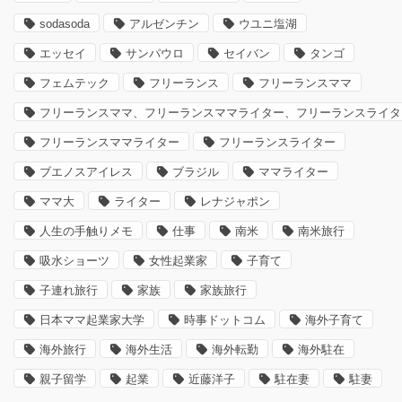
sodasoda
アルゼンチン
ウユニ塩湖
エッセイ
サンパウロ
セイバン
タンゴ
フェムテック
フリーランス
フリーランスママ
フリーランスママ、フリーランスママライター、フリーランスライタ
フリーランスママライター
フリーランスライター
ブエノスアイレス
ブラジル
ママライター
ママ大
ライター
レナジャポン
人生の手触りメモ
仕事
南米
南米旅行
吸水ショーツ
女性起業家
子育て
子連れ旅行
家族
家族旅行
日本ママ起業家大学
時事ドットコム
海外子育て
海外旅行
海外生活
海外転勤
海外駐在
親子留学
起業
近藤洋子
駐在妻
駐妻