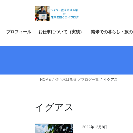
コ
ナ
ン
ビ
テ
ゲ
ン
ー
ツ
シ
プロフィール
お仕事について（実績）
南米での暮らし・旅の
へ
ョ
ス
ン
キ
に
ッ
移
プ
動
HOME
佐々木はる菜 ／ブログ一覧
イグアス
イグアス
2022年12月8日