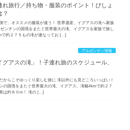
連れ旅行／持ち物・服装のポイント！びしょ
は？
側で、オススメの服装が違う！ 世界遺産、イグアスの滝へ家族
ルゼンチンの国境をまたぐ世界最大の滝、イグアスを家族で旅し
mで約２７５もの滝が連なってお […]
アルゼンチン情報
イグアスの滝」！子連れ旅のスケジュール、
だからこそゆっくり楽しむ旅に 滝以外にも見どころいっぱい！
ンの国境をまたぐ世界最大の滝、イグアス。滝幅4kmで約２７
は約８０m！ 滝の […]