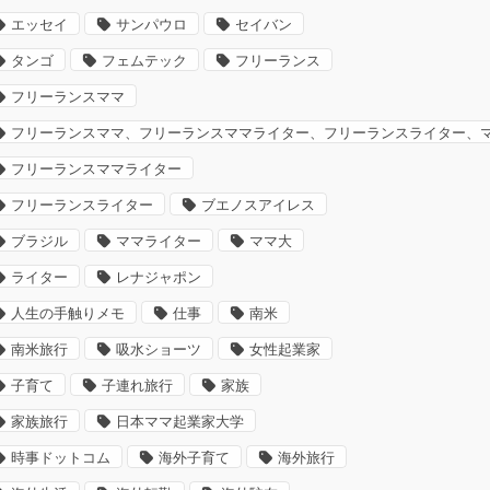
エッセイ
サンパウロ
セイバン
タンゴ
フェムテック
フリーランス
フリーランスママ
フリーランスママ、フリーランスママライター、フリーランスライター、
フリーランスママライター
フリーランスライター
ブエノスアイレス
ブラジル
ママライター
ママ大
ライター
レナジャポン
人生の手触りメモ
仕事
南米
南米旅行
吸水ショーツ
女性起業家
子育て
子連れ旅行
家族
家族旅行
日本ママ起業家大学
時事ドットコム
海外子育て
海外旅行