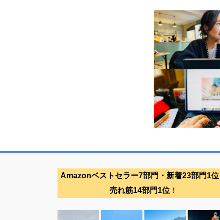
Amazonベストセラー7部門・新着23部門1位
売れ筋14部門1位
！