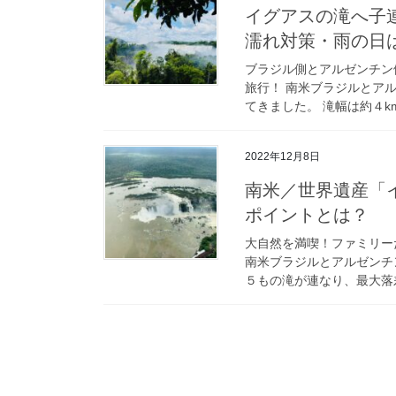
イグアスの滝へ子
濡れ対策・雨の日
ブラジル側とアルゼンチン
旅行！ 南米ブラジルとア
てきました。 滝幅は約４k
2022年12月8日
南米／世界遺産「
ポイントとは？
大自然を満喫！ファミリー
南米ブラジルとアルゼンチ
５もの滝が連なり、最大落差