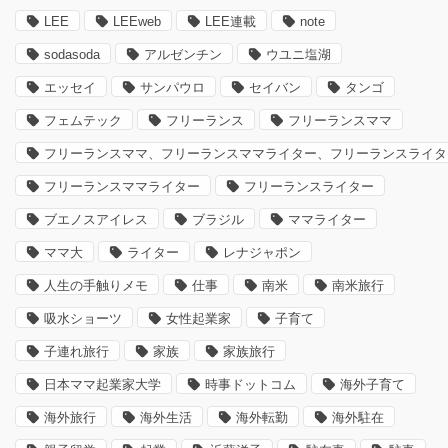
LEE
LEEweb
LEE連載
note
sodasoda
アルゼンチン
ウユニ塩湖
エッセイ
サンパウロ
セイバン
タンゴ
フェムテック
フリーランス
フリーランスママ
フリーランスママ、フリーランスママライター、フリーランスライタ
フリーランスママライター
フリーランスライター
ブエノスアイレス
ブラジル
ママライター
ママ大
ライター
レナジャポン
人生の手触りメモ
仕事
南米
南米旅行
吸水ショーツ
女性起業家
子育て
子連れ旅行
家族
家族旅行
日本ママ起業家大学
時事ドットコム
海外子育て
海外旅行
海外生活
海外転勤
海外駐在