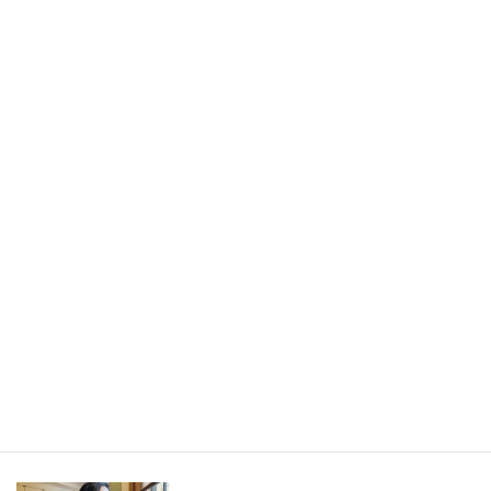
書きたかったのは旅の記事ではなく、「旅から持ち帰ったもの」
／長野県・野沢温泉村（LEEweb）
2026年7月31日
人生の手触りメモ
自分というフィルターを通して世界を見ること／人生の手触りメ
モ7月
2026年7月7日
創作
短編小説『不思議なクリーニング店 ─今日という日をたたむ場所
─』
最新記事一覧 ≫
海外駐在 最新記事
最新記事一覧 ≫