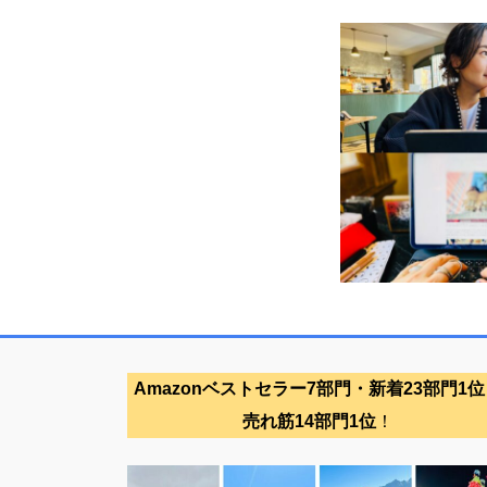
Amazonベストセラー7部門・新着23部門1位
売れ筋14部門1位
！