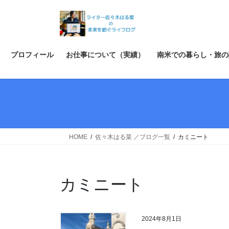
コ
ナ
ン
ビ
テ
ゲ
ン
ー
ツ
シ
プロフィール
お仕事について（実績）
南米での暮らし・旅の
へ
ョ
ス
ン
キ
に
ッ
移
プ
動
HOME
佐々木はる菜 ／ブログ一覧
カミニート
カミニート
2024年8月1日