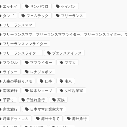
エッセイ
サンパウロ
セイバン
タンゴ
フェムテック
フリーランス
フリーランスママ
フリーランスママ、フリーランスママライター、フリーランスライター、
フリーランスママライター
フリーランスライター
ブエノスアイレス
ブラジル
ママライター
ママ大
ライター
レナジャポン
人生の手触りメモ
仕事
南米
南米旅行
吸水ショーツ
女性起業家
子育て
子連れ旅行
家族
家族旅行
日本ママ起業家大学
時事ドットコム
海外子育て
海外旅行