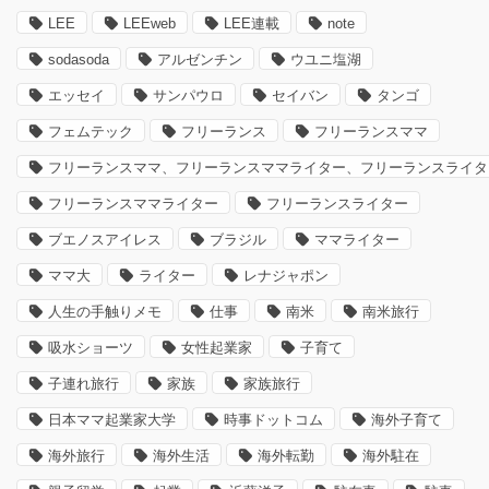
LEE
LEEweb
LEE連載
note
sodasoda
アルゼンチン
ウユニ塩湖
エッセイ
サンパウロ
セイバン
タンゴ
フェムテック
フリーランス
フリーランスママ
フリーランスママ、フリーランスママライター、フリーランスライタ
フリーランスママライター
フリーランスライター
ブエノスアイレス
ブラジル
ママライター
ママ大
ライター
レナジャポン
人生の手触りメモ
仕事
南米
南米旅行
吸水ショーツ
女性起業家
子育て
子連れ旅行
家族
家族旅行
日本ママ起業家大学
時事ドットコム
海外子育て
海外旅行
海外生活
海外転勤
海外駐在