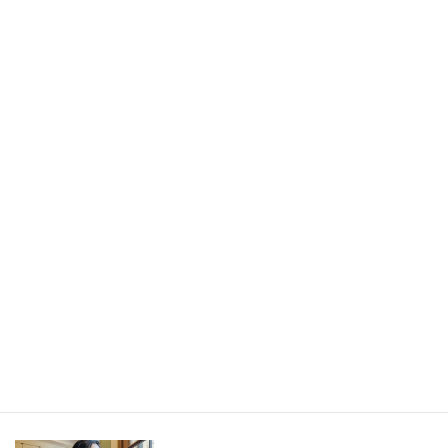
書きたかったのは旅の記事ではなく、「旅から持ち帰ったもの」
／長野県・野沢温泉村（LEEweb）
2026年7月31日
人生の手触りメモ
自分というフィルターを通して世界を見ること／人生の手触りメ
モ7月
2026年7月7日
創作
短編小説『不思議なクリーニング店 ─今日という日をたたむ場所
─』
最新記事一覧 ≫
海外駐在 最新記事
最新記事一覧 ≫