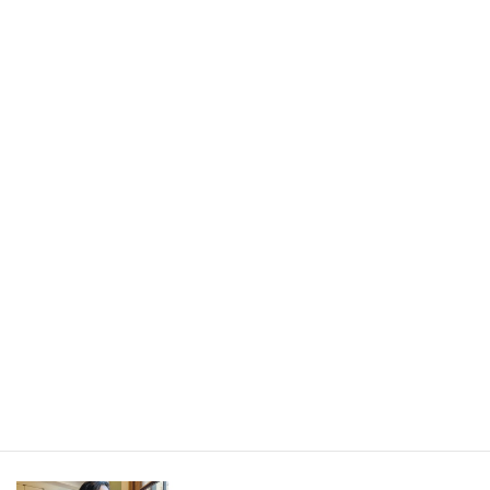
書きたかったのは旅の記事ではなく、「旅から持ち帰ったもの」
／長野県・野沢温泉村（LEEweb）
2026年7月31日
人生の手触りメモ
自分というフィルターを通して世界を見ること／人生の手触りメ
モ7月
2026年7月7日
創作
短編小説『不思議なクリーニング店 ─今日という日をたたむ場所
─』
最新記事一覧 ≫
海外駐在 最新記事
最新記事一覧 ≫