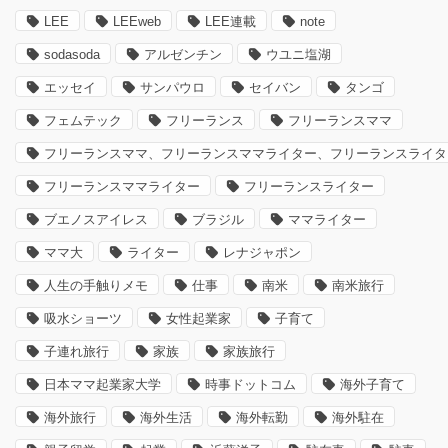
LEE
LEEweb
LEE連載
note
sodasoda
アルゼンチン
ウユニ塩湖
エッセイ
サンパウロ
セイバン
タンゴ
フェムテック
フリーランス
フリーランスママ
フリーランスママ、フリーランスママライター、フリーランスライタ
フリーランスママライター
フリーランスライター
ブエノスアイレス
ブラジル
ママライター
ママ大
ライター
レナジャポン
人生の手触りメモ
仕事
南米
南米旅行
吸水ショーツ
女性起業家
子育て
子連れ旅行
家族
家族旅行
日本ママ起業家大学
時事ドットコム
海外子育て
海外旅行
海外生活
海外転勤
海外駐在