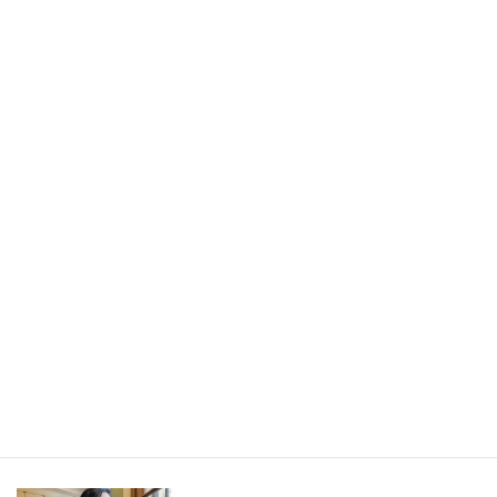
書きたかったのは旅の記事ではなく、「旅から持ち帰ったもの」
／長野県・野沢温泉村（LEEweb）
2026年7月31日
人生の手触りメモ
自分というフィルターを通して世界を見ること／人生の手触りメ
モ7月
2026年7月7日
創作
短編小説『不思議なクリーニング店 ─今日という日をたたむ場所
─』
最新記事一覧 ≫
海外駐在 最新記事
最新記事一覧 ≫