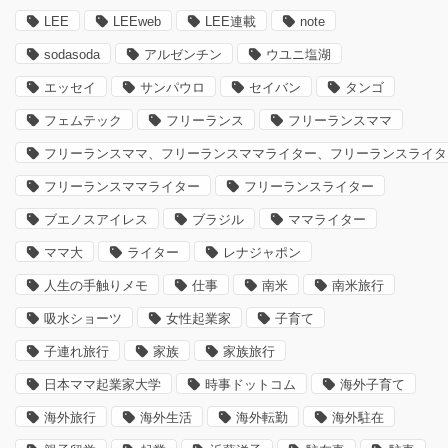
LEE
LEEweb
LEE連載
note
sodasoda
アルゼンチン
ウユニ塩湖
エッセイ
サンパウロ
セイバン
タンゴ
フェムテック
フリーランス
フリーランスママ
フリーランスママ、フリーランスママライター、フリーランスライタ
フリーランスママライター
フリーランスライター
ブエノスアイレス
ブラジル
ママライター
ママ大
ライター
レナジャポン
人生の手触りメモ
仕事
南米
南米旅行
吸水ショーツ
女性起業家
子育て
子連れ旅行
家族
家族旅行
日本ママ起業家大学
時事ドットコム
海外子育て
海外旅行
海外生活
海外転勤
海外駐在