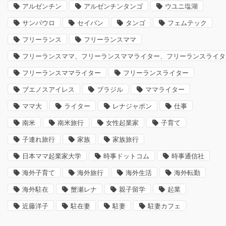
アルゼンチン
アルゼンチンタンゴ
ウユニ塩湖
サンパウロ
セイバン
タンゴ
フェムテック
フリーランス
フリーランスママ
フリーランスママ、フリーランスママライター、フリーランスライタ
フリーランスママライター
フリーランスライター
ブエノスアイレス
ブラジル
ママライター
ママ大
ライター
レナジャポン
仕事
南米
南米旅行
女性起業家
子育て
子連れ旅行
家族
家族旅行
日本ママ起業家大学
時事ドットコム
時事通信社
海外子育て
海外旅行
海外生活
海外転勤
海外駐在
蟹瀬レナ
親子留学
起業
近藤洋子
駐在妻
駐妻
駐妻カフェ