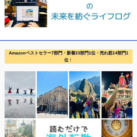
Amazonベストセラー7部門・新着23部門1位・売れ筋14部門1
位
！