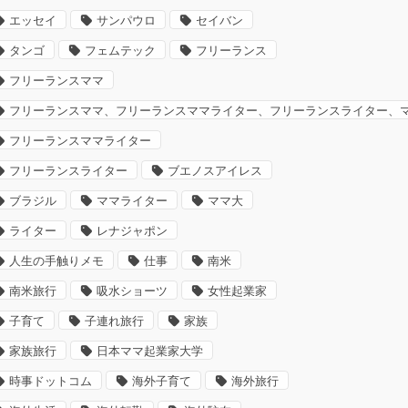
エッセイ
サンパウロ
セイバン
タンゴ
フェムテック
フリーランス
フリーランスママ
フリーランスママ、フリーランスママライター、フリーランスライター、
フリーランスママライター
フリーランスライター
ブエノスアイレス
ブラジル
ママライター
ママ大
ライター
レナジャポン
人生の手触りメモ
仕事
南米
南米旅行
吸水ショーツ
女性起業家
子育て
子連れ旅行
家族
家族旅行
日本ママ起業家大学
時事ドットコム
海外子育て
海外旅行