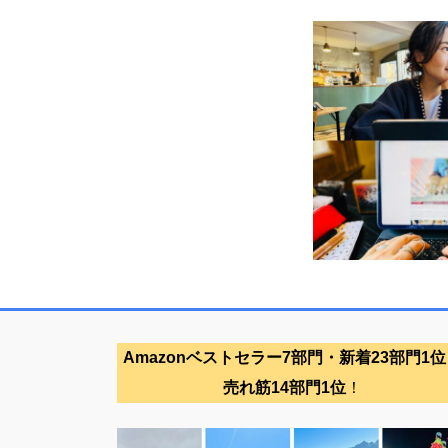
Amazonベストセラー7部門・新着23部門1位
売れ筋14部門1位
！