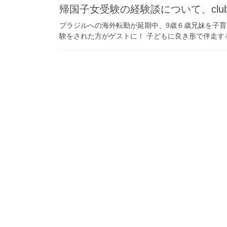
帰国子女受験の経験談について、clubh
ブラジルへの海外転勤が延期中、9歳６歳兄妹を子育
験をされた方がゲストに！ 子どもに良き形で伴走する大切さ