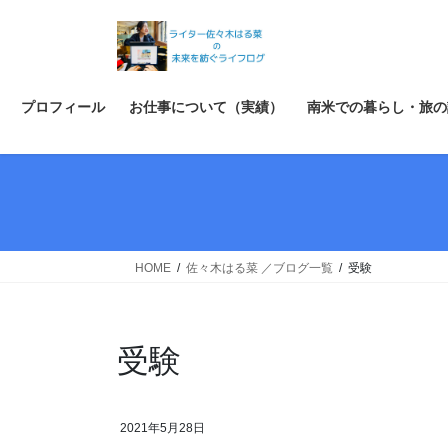
コ
ナ
ン
ビ
テ
ゲ
ン
ー
ツ
シ
プロフィール
お仕事について（実績）
南米での暮らし・旅の
へ
ョ
ス
ン
キ
に
ッ
移
プ
動
HOME
佐々木はる菜 ／ブログ一覧
受験
受験
2021年5月28日