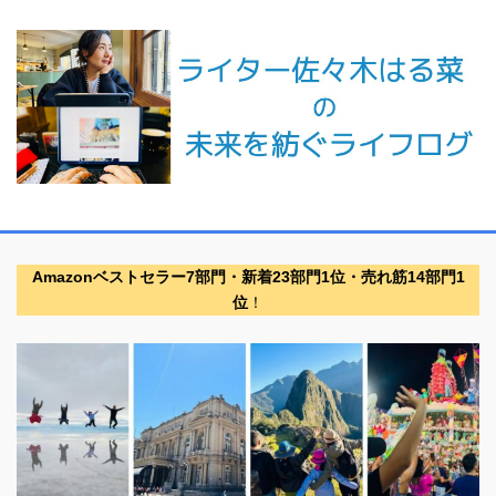
Amazonベストセラー7部門・新着23部門1位・売れ筋14部門1
位
！