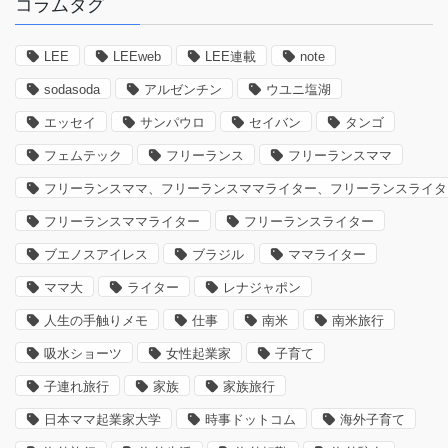
コラムタグ
LEE
LEEweb
LEE連載
note
sodasoda
アルゼンチン
ウユニ塩湖
エッセイ
サンパウロ
セイバン
タンゴ
フェムテック
フリーランス
フリーランスママ
フリーランスママ、フリーランスママライター、フリーランスライタ
フリーランスママライター
フリーランスライター
ブエノスアイレス
ブラジル
ママライター
ママ大
ライター
レナジャポン
人生の手触りメモ
仕事
南米
南米旅行
吸水ショーツ
女性起業家
子育て
子連れ旅行
家族
家族旅行
日本ママ起業家大学
時事ドットコム
海外子育て