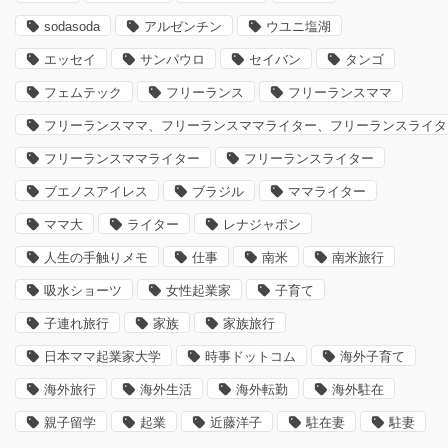
sodasoda
アルゼンチン
ウユニ塩湖
エッセイ
サンパウロ
セイバン
タンゴ
フェムテック
フリーランス
フリーランスママ
フリーランスママ、フリーランスママライター、フリーランスライタ
フリーランスママライター
フリーランスライター
ブエノスアイレス
ブラジル
ママライター
ママ大
ライター
レナジャポン
人生の手触りメモ
仕事
南米
南米旅行
吸水ショーツ
女性起業家
子育て
子連れ旅行
家族
家族旅行
日本ママ起業家大学
時事ドットコム
海外子育て
海外旅行
海外生活
海外転勤
海外駐在
親子留学
起業
近藤洋子
駐在妻
駐妻