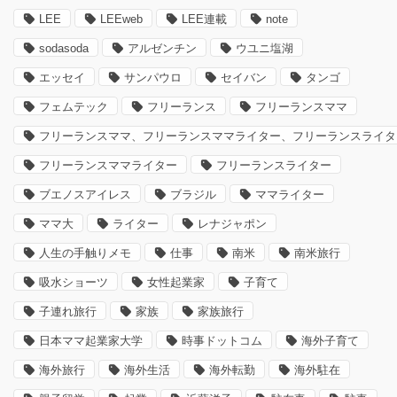
LEE
LEEweb
LEE連載
note
sodasoda
アルゼンチン
ウユニ塩湖
エッセイ
サンパウロ
セイバン
タンゴ
フェムテック
フリーランス
フリーランスママ
フリーランスママ、フリーランスママライター、フリーランスライタ
フリーランスママライター
フリーランスライター
ブエノスアイレス
ブラジル
ママライター
ママ大
ライター
レナジャポン
人生の手触りメモ
仕事
南米
南米旅行
吸水ショーツ
女性起業家
子育て
子連れ旅行
家族
家族旅行
日本ママ起業家大学
時事ドットコム
海外子育て
海外旅行
海外生活
海外転勤
海外駐在