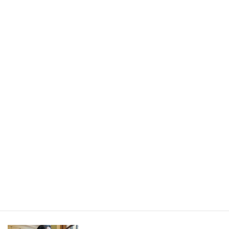
書きたかったのは旅の記事ではなく、「旅から持ち帰ったもの」
／長野県・野沢温泉村（LEEweb）
2026年7月31日
人生の手触りメモ
自分というフィルターを通して世界を見ること／人生の手触りメ
モ7月
2026年7月7日
創作
短編小説『不思議なクリーニング店 ─今日という日をたたむ場所
─』
最新記事一覧 ≫
海外駐在 最新記事
最新記事一覧 ≫