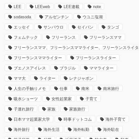
LEE
LEEweb
LEE連載
note
sodasoda
アルゼンチン
ウユニ塩湖
エッセイ
サンパウロ
セイバン
タンゴ
フェムテック
フリーランス
フリーランスママ
フリーランスママ、フリーランスママライター、フリーランスライタ
フリーランスママライター
フリーランスライター
ブエノスアイレス
ブラジル
ママライター
ママ大
ライター
レナジャポン
人生の手触りメモ
仕事
南米
南米旅行
吸水ショーツ
女性起業家
子育て
子連れ旅行
家族
家族旅行
日本ママ起業家大学
時事ドットコム
海外子育て
海外旅行
海外生活
海外転勤
海外駐在