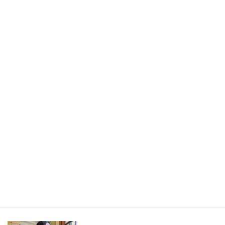
書きたかったのは旅の記事ではなく、「旅から持ち帰ったもの」
／長野県・野沢温泉村（LEEweb）
2026年7月31日
人生の手触りメモ
自分というフィルターを通して世界を見ること／人生の手触りメ
モ7月
2026年7月7日
創作
短編小説『不思議なクリーニング店 ─今日という日をたたむ場所
─』
最新記事一覧 ≫
海外駐在 最新記事
最新記事一覧 ≫