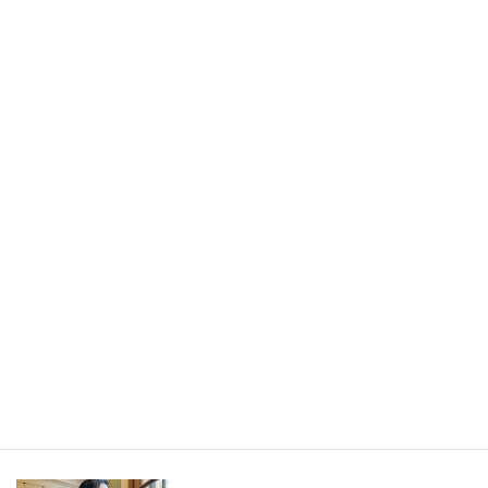
書きたかったのは旅の記事ではなく、「旅から持ち帰ったもの」
／長野県・野沢温泉村（LEEweb）
2026年7月31日
人生の手触りメモ
自分というフィルターを通して世界を見ること／人生の手触りメ
モ7月
2026年7月7日
創作
短編小説『不思議なクリーニング店 ─今日という日をたたむ場所
─』
最新記事一覧 ≫
海外駐在 最新記事
最新記事一覧 ≫