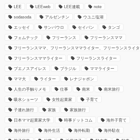
LEE
LEEweb
LEE連載
note
sodasoda
アルゼンチン
ウユニ塩湖
エッセイ
サンパウロ
セイバン
タンゴ
フェムテック
フリーランス
フリーランスママ
フリーランスママ、フリーランスママライター、フリーランスライタ
フリーランスママライター
フリーランスライター
ブエノスアイレス
ブラジル
ママライター
ママ大
ライター
レナジャポン
人生の手触りメモ
仕事
南米
南米旅行
吸水ショーツ
女性起業家
子育て
子連れ旅行
家族
家族旅行
日本ママ起業家大学
時事ドットコム
海外子育て
海外旅行
海外生活
海外転勤
海外駐在