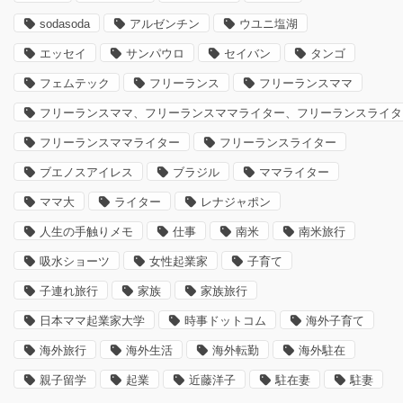
sodasoda
アルゼンチン
ウユニ塩湖
エッセイ
サンパウロ
セイバン
タンゴ
フェムテック
フリーランス
フリーランスママ
フリーランスママ、フリーランスママライター、フリーランスライタ
フリーランスママライター
フリーランスライター
ブエノスアイレス
ブラジル
ママライター
ママ大
ライター
レナジャポン
人生の手触りメモ
仕事
南米
南米旅行
吸水ショーツ
女性起業家
子育て
子連れ旅行
家族
家族旅行
日本ママ起業家大学
時事ドットコム
海外子育て
海外旅行
海外生活
海外転勤
海外駐在
親子留学
起業
近藤洋子
駐在妻
駐妻