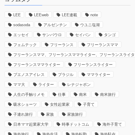
LEE
LEEweb
LEE連載
note
sodasoda
アルゼンチン
ウユニ塩湖
エッセイ
サンパウロ
セイバン
タンゴ
フェムテック
フリーランス
フリーランスママ
フリーランスママ、フリーランスママライター、フリーランスライタ
フリーランスママライター
フリーランスライター
ブエノスアイレス
ブラジル
ママライター
ママ大
ライター
レナジャポン
人生の手触りメモ
仕事
南米
南米旅行
吸水ショーツ
女性起業家
子育て
子連れ旅行
家族
家族旅行
日本ママ起業家大学
時事ドットコム
海外子育て
海外旅行
海外生活
海外転勤
海外駐在