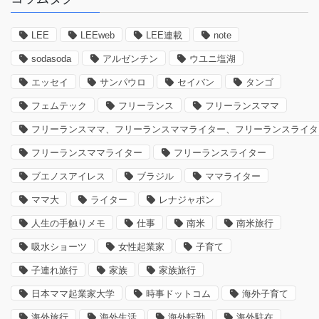
LEE
LEEweb
LEE連載
note
sodasoda
アルゼンチン
ウユニ塩湖
エッセイ
サンパウロ
セイバン
タンゴ
フェムテック
フリーランス
フリーランスママ
フリーランスママ、フリーランスママライター、フリーランスライタ
フリーランスママライター
フリーランスライター
ブエノスアイレス
ブラジル
ママライター
ママ大
ライター
レナジャポン
人生の手触りメモ
仕事
南米
南米旅行
吸水ショーツ
女性起業家
子育て
子連れ旅行
家族
家族旅行
日本ママ起業家大学
時事ドットコム
海外子育て
海外旅行
海外生活
海外転勤
海外駐在