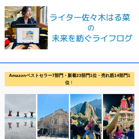
Amazonベストセラー7部門・新着23部門1位・売れ筋14部門1
位
！