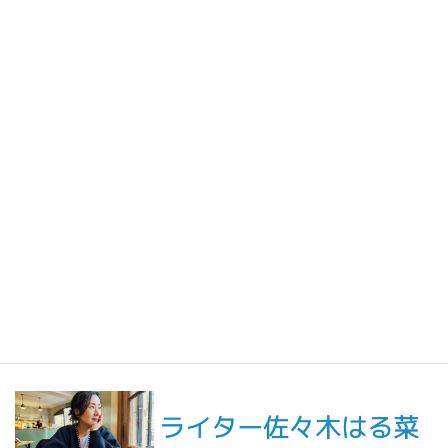
2026年7月31日
人生の手触りメモ
自分というフィルターを通して世界を見ること／人生の手触りメ
モ7月
2026年7月7日
創作
短編小説『不思議なクリーニング店 ─今日という日をたたむ場所
─』
最新記事一覧 ≫
海外駐在 最新記事
最新記事一覧 ≫