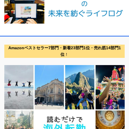
Amazonベストセラー7部門・新着23部門1位・売れ筋14部門1
位
！