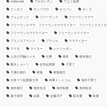
sodasoda
アルゼンチン
ウユニ塩湖
エッセイ
サンパウロ
セイバン
タンゴ
フェムテック
フリーランス
フリーランスママ
フリーランスママ、フリーランスママライター、フリーランスライタ
フリーランスママライター
フリーランスライター
ブエノスアイレス
ブラジル
ママライター
ママ大
ライター
レナジャポン
人生の手触りメモ
仕事
南米
南米旅行
吸水ショーツ
女性起業家
子育て
子連れ旅行
家族
家族旅行
日本ママ起業家大学
時事ドットコム
海外子育て
海外旅行
海外生活
海外転勤
海外駐在
親子留学
起業
近藤洋子
駐在妻
駐妻