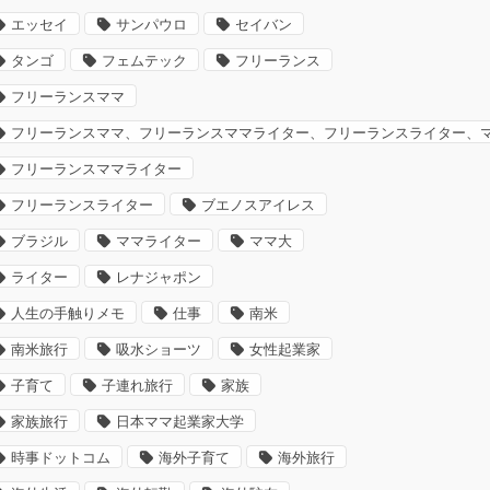
エッセイ
サンパウロ
セイバン
タンゴ
フェムテック
フリーランス
フリーランスママ
フリーランスママ、フリーランスママライター、フリーランスライター、
フリーランスママライター
フリーランスライター
ブエノスアイレス
ブラジル
ママライター
ママ大
ライター
レナジャポン
人生の手触りメモ
仕事
南米
南米旅行
吸水ショーツ
女性起業家
子育て
子連れ旅行
家族
家族旅行
日本ママ起業家大学
時事ドットコム
海外子育て
海外旅行