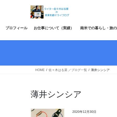
コ
ナ
ン
ビ
テ
ゲ
ン
ー
ツ
シ
プロフィール
お仕事について（実績）
南米での暮らし・旅の
へ
ョ
ス
ン
キ
に
ッ
移
プ
動
HOME
佐々木はる菜 ／ブログ一覧
薄井シンシア
薄井シンシア
2020年12月30日