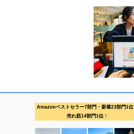
Amazonベストセラー7部門・新着23部門1位
売れ筋14部門1位
！