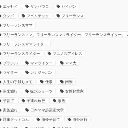
エッセイ
サンパウロ
セイバン
タンゴ
フェムテック
フリーランス
フリーランスママ
フリーランスママ、フリーランスママライター、フリーランスライター、
フリーランスママライター
フリーランスライター
ブエノスアイレス
ブラジル
ママライター
ママ大
ライター
レナジャポン
人生の手触りメモ
仕事
南米
南米旅行
吸水ショーツ
女性起業家
子育て
子連れ旅行
家族
家族旅行
日本ママ起業家大学
時事ドットコム
海外子育て
海外旅行