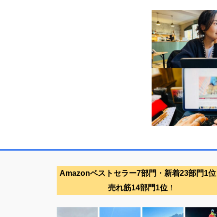
Amazonベストセラー7部門・新着23部門1位
売れ筋14部門1位
！