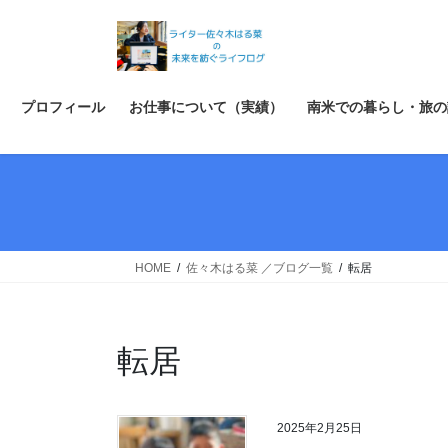
コ
ナ
ン
ビ
テ
ゲ
ン
ー
ツ
シ
プロフィール
お仕事について（実績）
南米での暮らし・旅の
へ
ョ
ス
ン
キ
に
ッ
移
プ
動
HOME
佐々木はる菜 ／ブログ一覧
転居
転居
2025年2月25日