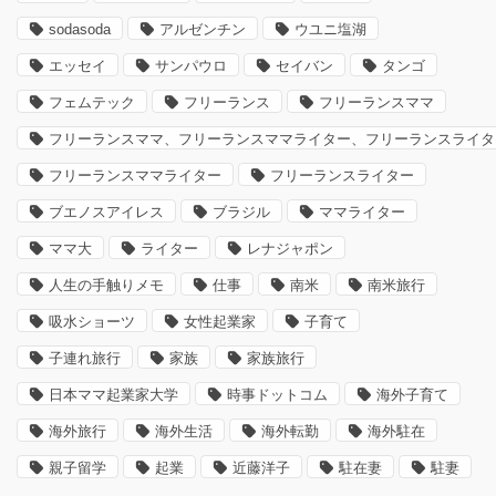
sodasoda
アルゼンチン
ウユニ塩湖
エッセイ
サンパウロ
セイバン
タンゴ
フェムテック
フリーランス
フリーランスママ
フリーランスママ、フリーランスママライター、フリーランスライタ
フリーランスママライター
フリーランスライター
ブエノスアイレス
ブラジル
ママライター
ママ大
ライター
レナジャポン
人生の手触りメモ
仕事
南米
南米旅行
吸水ショーツ
女性起業家
子育て
子連れ旅行
家族
家族旅行
日本ママ起業家大学
時事ドットコム
海外子育て
海外旅行
海外生活
海外転勤
海外駐在
親子留学
起業
近藤洋子
駐在妻
駐妻