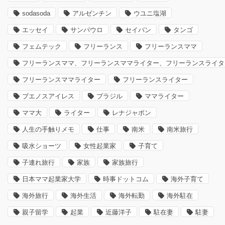
sodasoda
アルゼンチン
ウユニ塩湖
エッセイ
サンパウロ
セイバン
タンゴ
フェムテック
フリーランス
フリーランスママ
フリーランスママ、フリーランスママライター、フリーランスライタ
フリーランスママライター
フリーランスライター
ブエノスアイレス
ブラジル
ママライター
ママ大
ライター
レナジャポン
人生の手触りメモ
仕事
南米
南米旅行
吸水ショーツ
女性起業家
子育て
子連れ旅行
家族
家族旅行
日本ママ起業家大学
時事ドットコム
海外子育て
海外旅行
海外生活
海外転勤
海外駐在
親子留学
起業
近藤洋子
駐在妻
駐妻