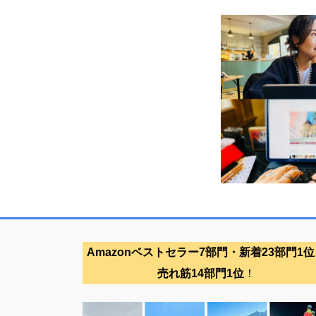
Amazonベストセラー7部門・新着23部門1位
売れ筋14部門1位
！