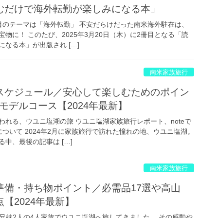
むだけで海外転勤が楽しみになる本」
2冊目のテーマは「海外転勤」 不安だらけだった南米海外駐在は、
物に！ このたび、2025年3月20日（木）に2冊目となる「読
なる本」が出版され […]
南米家族旅行
スケジュール／安心して楽しむためのポイン
モデルコース【2024年最新】
れる、ウユニ塩湖の旅 ウユニ塩湖家族旅行レポート、noteで
ついて 2024年2月に家族旅行で訪れた憧れの地、ウユニ塩湖。
る中、最後の記事は […]
南米家族旅行
準備・持ち物ポイント／必需品17選や高山
【2024年最新】
小学生兄妹2人の4人家族でウユニ塩湖へ旅してきました。 その感動や