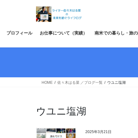
コ
ナ
ン
ビ
テ
ゲ
ン
ー
ツ
シ
プロフィール
お仕事について（実績）
南米での暮らし・旅の
へ
ョ
ス
ン
キ
に
ッ
移
プ
動
HOME
佐々木はる菜 ／ブログ一覧
ウユニ塩湖
ウユニ塩湖
2025年3月21日