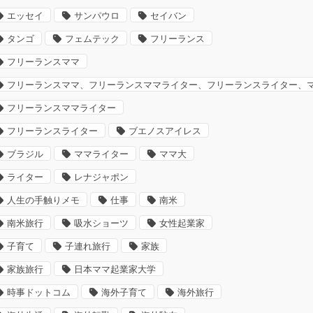
エッセイ
サンパウロ
セイバン
タンゴ
フェムテック
フリーランス
フリーランスママ
フリーランスママ、フリーランスママライター、フリーランスライター、
フリーランスママライター
フリーランスライター
ブエノスアイレス
ブラジル
ママライター
ママ大
ライター
レナジャポン
人生の手触りメモ
仕事
南米
南米旅行
吸水ショーツ
女性起業家
子育て
子連れ旅行
家族
家族旅行
日本ママ起業家大学
時事ドットコム
海外子育て
海外旅行