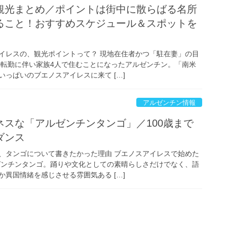
観光まとめ／ポイントは街中に散らばる名所
ること！おすすめスケジュール＆スポットを
イレスの、観光ポイントって？ 現地在住者かつ「駐在妻」の目
外転勤に伴い家族4人で住むことになったアルゼンチン。「南米
っぱいのブエノスアイレスに来て […]
アルゼンチン情報
ネスな「アルゼンチンタンゴ」／100歳まで
ダンス
、タンゴについて書きたかった理由 ブエノスアイレスで始めた
ゼンチンタンゴ。踊りや文化としての素晴らしさだけでなく、語
異国情緒を感じさせる雰囲気ある […]