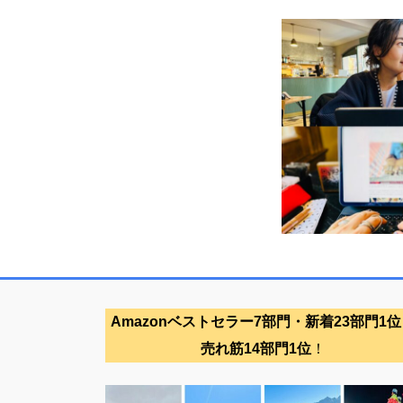
Amazonベストセラー7部門・新着23部門1位
売れ筋14部門1位
！