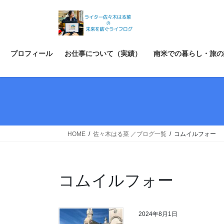
コ
ナ
ン
ビ
テ
ゲ
ン
ー
ツ
シ
プロフィール
お仕事について（実績）
南米での暮らし・旅の
へ
ョ
ス
ン
キ
に
ッ
移
プ
動
HOME
佐々木はる菜 ／ブログ一覧
コムイルフォー
コムイルフォー
2024年8月1日