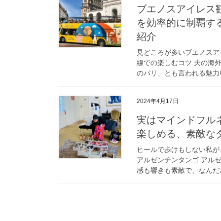
ブエノスアイレス
を効率的に制覇す
紹介
見どころが多いブエノスア
線での楽しむコツ 夫の海
のパリ」とも言われる魅力い
2024年4月17日
実はマインドフル
楽しめる、素敵な
ヒールで歩けもしない私が
アルゼンチンタンゴ アル
感も響きも素敵で、なんだか