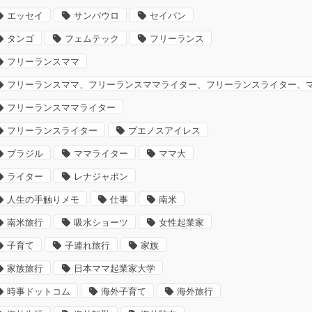
エッセイ
サンパウロ
セイバン
タンゴ
フェムテック
フリーランス
フリーランスママ
フリーランスママ、フリーランスママライター、フリーランスライター、
フリーランスママライター
フリーランスライター
ブエノスアイレス
ブラジル
ママライター
ママ大
ライター
レナジャポン
人生の手触りメモ
仕事
南米
南米旅行
吸水ショーツ
女性起業家
子育て
子連れ旅行
家族
家族旅行
日本ママ起業家大学
時事ドットコム
海外子育て
海外旅行