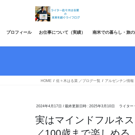
コ
ナ
ン
ビ
テ
ゲ
ン
ー
ツ
シ
プロフィール
お仕事について（実績）
南米での暮らし・旅の
へ
ョ
ス
ン
キ
に
ッ
移
プ
動
HOME
佐々木はる菜 ／ブログ一覧
アルゼンチン情報
2024年4月17日
/ 最終更新日時 :
2025年3月10日
ライター 
実はマインドフルネス
／100歳まで楽しめ