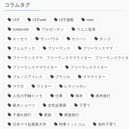
コラムタグ
LEE
LEEweb
LEE連載
note
sodasoda
アルゼンチン
ウユニ塩湖
エッセイ
サンパウロ
セイバン
タンゴ
フェムテック
フリーランス
フリーランスママ
フリーランスママ、フリーランスママライター、フリーランスライタ
フリーランスママライター
フリーランスライター
ブエノスアイレス
ブラジル
ママライター
ママ大
ライター
レナジャポン
人生の手触りメモ
仕事
南米
南米旅行
吸水ショーツ
女性起業家
子育て
子連れ旅行
家族
家族旅行
日本ママ起業家大学
時事ドットコム
海外子育て