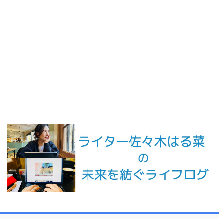
短編小説『不思議なクリーニング店 ─今日という日をたたむ場所
─』
最新記事一覧 ≫
海外駐在 最新記事
最新記事一覧 ≫