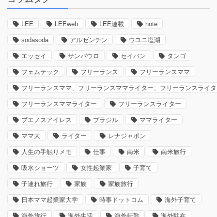
LEE
LEEweb
LEE連載
note
sodasoda
アルゼンチン
ウユニ塩湖
エッセイ
サンパウロ
セイバン
タンゴ
フェムテック
フリーランス
フリーランスママ
フリーランスママ、フリーランスママライター、フリーランスライタ
フリーランスママライター
フリーランスライター
ブエノスアイレス
ブラジル
ママライター
ママ大
ライター
レナジャポン
人生の手触りメモ
仕事
南米
南米旅行
吸水ショーツ
女性起業家
子育て
子連れ旅行
家族
家族旅行
日本ママ起業家大学
時事ドットコム
海外子育て
海外旅行
海外生活
海外転勤
海外駐在