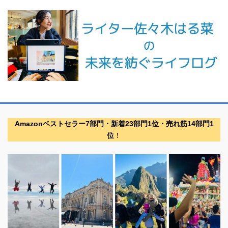
Amazonベストセラー7部門・新着23部門1位・売れ筋14部門1
位
！