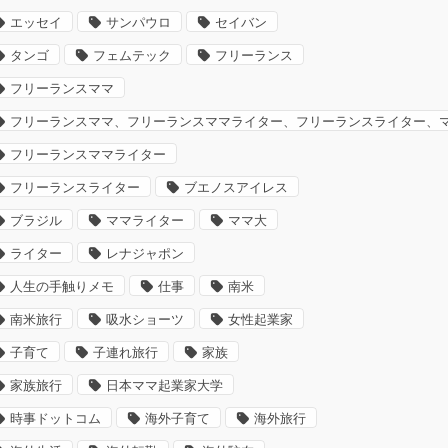
エッセイ
サンパウロ
セイバン
タンゴ
フェムテック
フリーランス
フリーランスママ
フリーランスママ、フリーランスママライター、フリーランスライター、
フリーランスママライター
フリーランスライター
ブエノスアイレス
ブラジル
ママライター
ママ大
ライター
レナジャポン
人生の手触りメモ
仕事
南米
南米旅行
吸水ショーツ
女性起業家
子育て
子連れ旅行
家族
家族旅行
日本ママ起業家大学
時事ドットコム
海外子育て
海外旅行