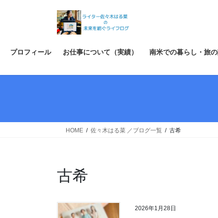
コ
ナ
ン
ビ
テ
ゲ
ン
ー
ツ
シ
プロフィール
お仕事について（実績）
南米での暮らし・旅の
へ
ョ
ス
ン
キ
に
ッ
移
プ
動
HOME
佐々木はる菜 ／ブログ一覧
古希
古希
2026年1月28日