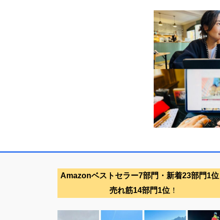
Amazonベストセラー7部門・新着23部門1位
売れ筋14部門1位
！