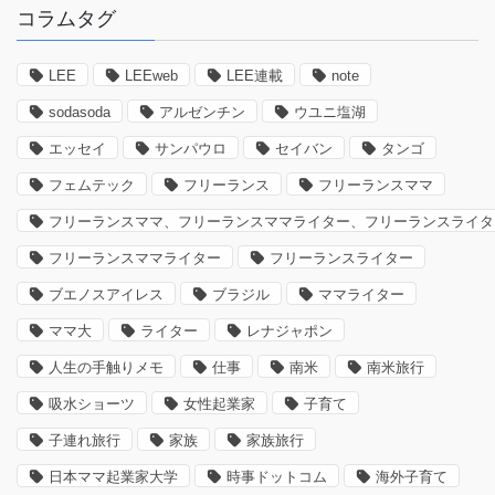
コラムタグ
LEE
LEEweb
LEE連載
note
sodasoda
アルゼンチン
ウユニ塩湖
エッセイ
サンパウロ
セイバン
タンゴ
フェムテック
フリーランス
フリーランスママ
フリーランスママ、フリーランスママライター、フリーランスライタ
フリーランスママライター
フリーランスライター
ブエノスアイレス
ブラジル
ママライター
ママ大
ライター
レナジャポン
人生の手触りメモ
仕事
南米
南米旅行
吸水ショーツ
女性起業家
子育て
子連れ旅行
家族
家族旅行
日本ママ起業家大学
時事ドットコム
海外子育て