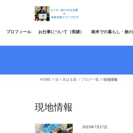
コ
ナ
ン
ビ
テ
ゲ
ン
ー
ツ
シ
プロフィール
お仕事について（実績）
南米での暮らし・旅の
へ
ョ
ス
ン
キ
に
ッ
移
プ
動
HOME
佐々木はる菜 ／ブログ一覧
現地情報
現地情報
2023年7月17日