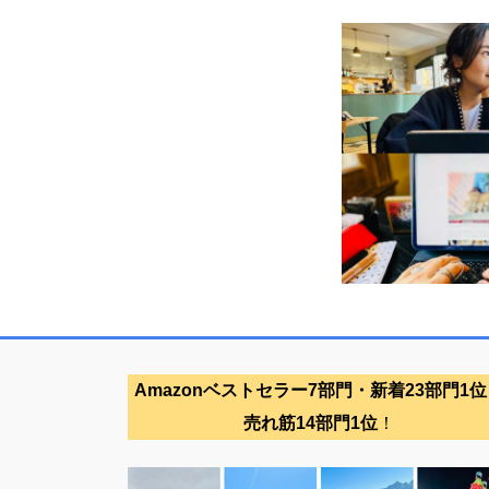
Amazonベストセラー7部門・新着23部門1位
売れ筋14部門1位
！