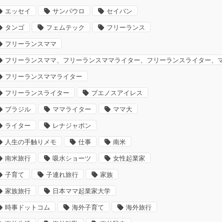
エッセイ
サンパウロ
セイバン
タンゴ
フェムテック
フリーランス
フリーランスママ
フリーランスママ、フリーランスママライター、フリーランスライター、
フリーランスママライター
フリーランスライター
ブエノスアイレス
ブラジル
ママライター
ママ大
ライター
レナジャポン
人生の手触りメモ
仕事
南米
南米旅行
吸水ショーツ
女性起業家
子育て
子連れ旅行
家族
家族旅行
日本ママ起業家大学
時事ドットコム
海外子育て
海外旅行