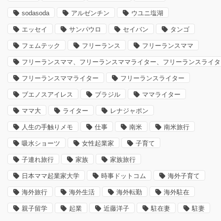
sodasoda
アルゼンチン
ウユニ塩湖
エッセイ
サンパウロ
セイバン
タンゴ
フェムテック
フリーランス
フリーランスママ
フリーランスママ、フリーランスママライター、フリーランスライタ
フリーランスママライター
フリーランスライター
ブエノスアイレス
ブラジル
ママライター
ママ大
ライター
レナジャポン
人生の手触りメモ
仕事
南米
南米旅行
吸水ショーツ
女性起業家
子育て
子連れ旅行
家族
家族旅行
日本ママ起業家大学
時事ドットコム
海外子育て
海外旅行
海外生活
海外転勤
海外駐在
親子留学
起業
近藤洋子
駐在妻
駐妻